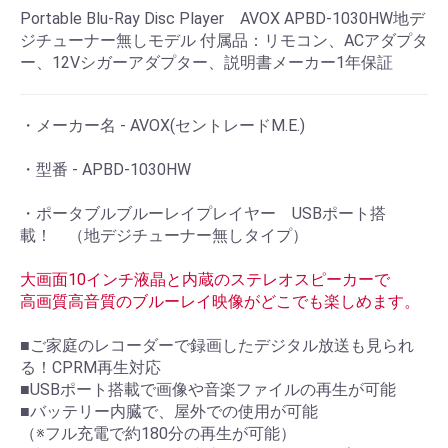
Portable Blu-Ray Disc Player AVOX APBD-1030HW地デ
ジチューナー無しモデル 付属品：リモコン、ACアダプタ
ー、12Vシガーアダプター、説明書メーカー1年保証
・メーカー名 - AVOX(セントレードM.E.)
・型番 - APBD-1030HW
・ポータブルブルーレイプレイヤー USBポート搭
載！ （地デジチューナー無しタイプ）
大画面10インチ液晶と内蔵のステレオスピーカーで
高画質高音質のブルーレイ映像がどこでも楽しめます。
■ご家庭のレコーダーで録画したデジタル放送も見られ
る！CPRM再生対応
■USBポート搭載で画像や音楽ファイルの再生が可能
■バッテリー内臓で、屋外での使用が可能
（※フル充電で約180分の再生が可能）