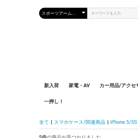
新入荷
家電・AV
カー用品/アクセ
一押し！
ブルーレイプレーヤー
テレビアンテナ変換ア
TVチューナーアクセ
ポータブルプレ
iphone、スマホ
テレビアンテナ
ダプター
サリー
ダー
アダプター
全て
|
スマホケース/関連商品
|
iPhone 5/
5件
の商品が見つかりました