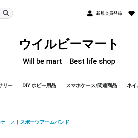
新規会員登録
ウイルビーマート
Will be mart Best life shop
サリー
DIY ホビー用品
スマホケース/関連商品
ネイ
ーヤー
 ホル
、変換
iPhone 6/PLUS ケー
iPhone 5/5S ケース
iPhone 4/4S ケース
iPhone 3G/3GS ケー
GALAXY S3 ケース
その他・スマホ関連商
感染
TOK 
カラ
ジェ
ダス
トレ
ネイ
ネイ
ネイ
ネイ
キュ
カラ
ネイ
ウッ
ディ
ネイ
ネイ
ネイ
LAB
LA
LA
LA
LAB
LAB.
The
スポ
LAB
Spe
Lux 
Lux 
+D 
+D C
+D C
+D C
+D C
+D 
+D C
+D C
+D 
ス
ス
(DOCOMO)
品
ライ
フッ
ログ
ファ
カー
ャー
EDI
ース
ス 
ス 
8G
iPho
ート
EDI
シリ
Icin
GAG
モデ
Ghu
Kim
Hog
Heu
Uem
Ber
モデ
Hol
5S ケース
|
スポーツアームバンド