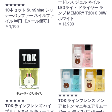
ードレス ジェル ネイル
★★★★★
LEDライト ドライヤー ラ
10本セット SunShine シャ
ンプ MEMORY T201C 30W
ナーバッファー ネイルファ
ホワイト
イル 半円 【メール便可】
￥13,980
￥1,190
お買い物を続ける
カートへ進む
★★★★★
★★★★★
TOK|ラインフレンズ ノン
TOK|ラインフレンズ ハイ
アセトン マニキュアリムー
ブリッドネイル キューティ
バー ＋ ディスペンサーセ