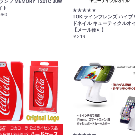
ランプ MEMORY T201C 30W
イト
★★★★★
980
TOK|ラインフレンズ ハイブ
お買い物を続ける
カートへ進む
ドネイル キューティクルオ
【メール便可】
￥319
★★★★★