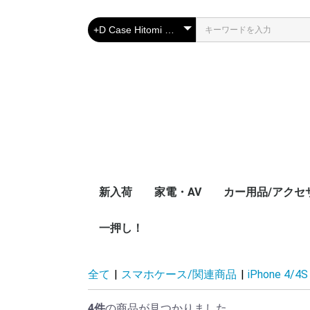
新入荷
家電・AV
カー用品/アクセ
一押し！
ブルーレイプレーヤー
テレビアンテナ変換ア
TVチューナーアクセ
ポータブルプレ
iphone、スマホ
テレビアンテナ
ダプター
サリー
ダー
アダプター
全て
|
スマホケース/関連商品
|
iPhone 4/
4件
の商品が見つかりました