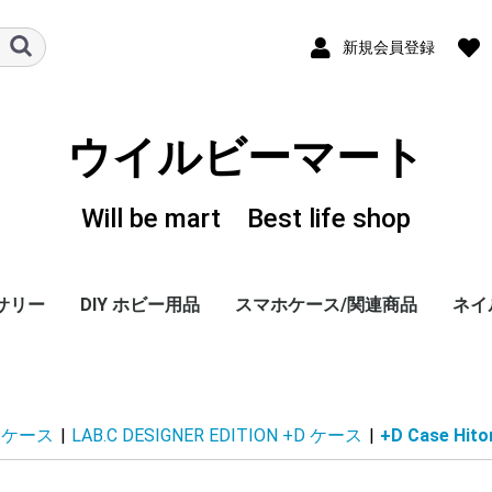
新規会員登録
ウイルビーマート
Will be mart Best life shop
サリー
DIY ホビー用品
スマホケース/関連商品
ネイ
ーヤー
 ホル
、変換
iPhone 6/PLUS ケー
iPhone 5/5S ケース
iPhone 4/4S ケース
iPhone 3G/3GS ケー
GALAXY S3 ケース
その他・スマホ関連商
感染
TOK 
カラ
ジェ
ダス
トレ
ネイ
ネイ
ネイ
ネイ
キュ
カラ
ネイ
ウッ
ディ
ネイ
ネイ
ネイ
LAB
LA
LA
LA
LAB
LAB.
The
スポ
LAB
Spe
Lux 
Lux 
+D 
+D C
+D C
+D C
+D C
+D 
+D C
+D C
+D 
ス
ス
(DOCOMO)
品
ライ
フッ
ログ
ファ
カー
ャー
EDI
ース
ス 
ス 
8G
iPho
ート
EDI
シリ
Icin
GAG
モデ
Ghu
Kim
Hog
Heu
Uem
Ber
モデ
Hol
4S ケース
|
LAB.C DESIGNER EDITION +D ケース
|
+D Case Hit